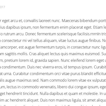
2017
 eget arcu et, convallis laoreet nunc. Maecenas bibendum portt
varius dapibus ipsum, non fermentum enim placerat eget. Etiam le
utrum arcu. Donec fermentum scelerisque facilisis.rnrnIn tris
consectetur mi vel tellus aliquam, vitae luctus augue finibus. N
lamcorper, est augue fermentum turpis, in consectetur nunc lig
m sagittis mollis. Cras aliquet lectus quis maximus euismod. S
m, pretium lorem id, gravida sapien. Nunc eleifend lorem eget ur
a condimentum. Duis nec viverra eros, id tempus ipsum. Curabit
erat urna. Curabitur condimentum orci vitae purus blandit efficitu
aculis augue maximus sed. Nam commodo lorem vitae ex vulputat
m, lectus in commodo venenatis, libero dui congue ipsum, eget
et hendrerit tincidunt. Nulla dapibus et quam et molestie. In ul
nim ac hendrerit aliquet. Duis non maximus ligula, sit amet aliq