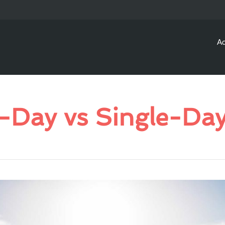
Ac
i-Day vs Single-Day