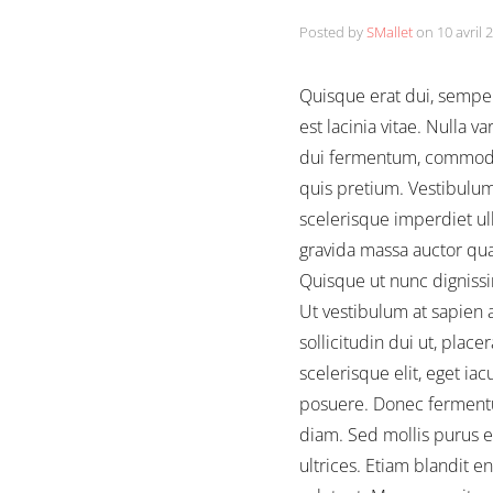
Posted by
SMallet
on
10 avril 
Quisque erat dui, semper
est lacinia vitae. Nulla 
dui fermentum, commodo r
quis pretium. Vestibulum 
scelerisque imperdiet ul
gravida massa auctor qua
Quisque ut nunc dignissi
Ut vestibulum at sapien 
sollicitudin dui ut, plac
scelerisque elit, eget i
posuere. Donec fermentu
diam. Sed mollis purus eg
ultrices. Etiam blandit e