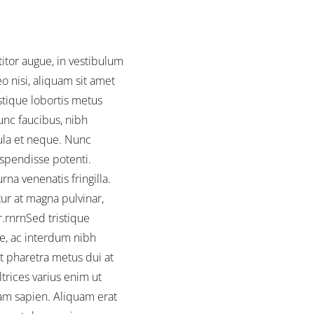
itor augue, in vestibulum
o nisi, aliquam sit amet
tique lobortis metus
unc faucibus, nibh
ula et neque. Nunc
uspendisse potenti.
na venenatis fringilla.
ur at magna pulvinar,
r.rnrnSed tristique
e, ac interdum nibh
 pharetra metus dui at
trices varius enim ut
uam sapien. Aliquam erat